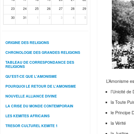
23
24
25
26
27
28
29
30
31
1
2
3
4
5
ORIGINE DES RELIGIONS
CHRONOLOGIE DES GRANDES RELIGIONS
TABLEAU DE CORRESPONDANCE DES
RELIGIONS
QU'EST-CE QUE L'AMONISME
L’Amonisme est
POURQUOI LE RETOUR DE L'AMONISME
l’Unicité de 
NOUVELLE ALLIANCE DIVINE
la Toute Pu
LA CRISE DU MONDE CONTEMPORAIN
le Principe D
LES KEMITES AFRICAINS
la Vérité
TRESOR CULTUREL KEMITE 1
la Justice