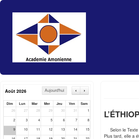
Aujourd'hui
Août 2026
‹
›
Dim
Lun
Mar
Mer
Jeu
Ven
Sam
26
27
28
29
30
31
1
L’ÉTHIO
2
3
4
5
6
7
8
9
10
11
12
13
14
15
Selon le Texte
Plus tard, elle a 
16
17
18
19
20
21
22