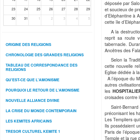
déposée par Salom
23
24
25
26
27
28
29
et soucieux de pré
d’Eléphantine à A
30
31
1
2
3
4
5
cette île d’Eléph
A la destructi
reprit sa route v
tabernacle. Duran
ORIGINE DES RELIGIONS
Ancêtres des Fal
CHRONOLOGIE DES GRANDES RELIGIONS
Selon la Tradi
TABLEAU DE CORRESPONDANCE DES
cette nouvelle re
RELIGIONS
Eglise dédiée à la
A l’époque du Mo
QU'EST-CE QUE L'AMONISME
autres civilisatio
POURQUOI LE RETOUR DE L'AMONISME
les
HOSPITALIE
croisades contre
NOUVELLE ALLIANCE DIVINE
Saint-Bernard 
LA CRISE DU MONDE CONTEMPORAIN
préconisant les ha
Les Templiers qui
LES KEMITES AFRICAINS
Ils possédaient u
TRESOR CULTUREL KEMITE 1
Paris de l’époque.
Temple et la rue d